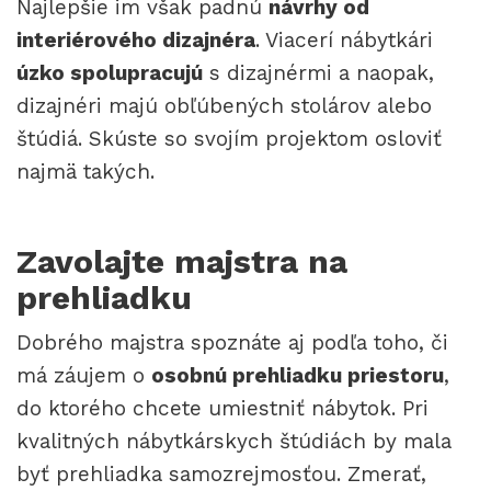
Najlepšie im však padnú
návrhy od
interiérového dizajnéra
. Viacerí nábytkári
úzko spolupracujú
s dizajnérmi a naopak,
dizajnéri majú obľúbených stolárov alebo
štúdiá. Skúste so svojím projektom osloviť
najmä takých.
Zavolajte majstra na
prehliadku
Dobrého majstra spoznáte aj podľa toho, či
má záujem o
osobnú prehliadku priestoru
,
do ktorého chcete umiestniť nábytok. Pri
kvalitných nábytkárskych štúdiách by mala
byť prehliadka samozrejmosťou. Zmerať,