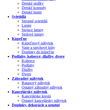
Detské stolíky
Detské komody
Detské lustre
Svietidlá
Stropné svietidlá
Lustre
Stojace lampy
Stolové lampy
Kúpeľne
Kúpeľnový nábytok
Vane a sprchové kúty
Doplnky do kúpeľne
Podlahy, koberce, dlažby, dvere
Koberce
Podlahy
Dlažby
Dvere
Záhradný nábytok
Ratanový nábytok
Ostatný záhradný nábytok
Kancelársky nábytok
Kancelárske kreslá
Ostatný kancelársky nábytok
Doplnky, dekorácie a ostatné