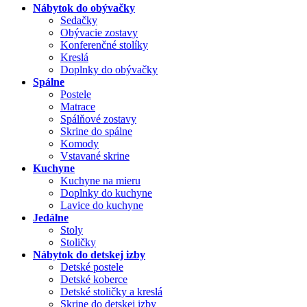
Nábytok do obývačky
Sedačky
Obývacie zostavy
Konferenčné stolíky
Kreslá
Doplnky do obývačky
Spálne
Postele
Matrace
Spálňové zostavy
Skrine do spálne
Komody
Vstavané skrine
Kuchyne
Kuchyne na mieru
Doplnky do kuchyne
Lavice do kuchyne
Jedálne
Stoly
Stoličky
Nábytok do detskej izby
Detské postele
Detské koberce
Detské stoličky a kreslá
Skrine do detskej izby