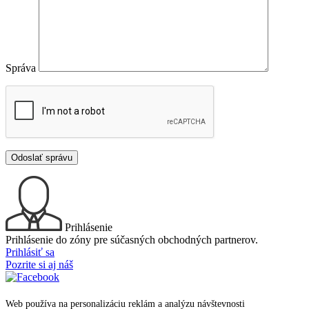
Správa
Prihlásenie
Prihlásenie do zóny pre súčasných obchodných partnerov.
Prihlásiť sa
Pozrite si aj náš
PONDELOK AŽ NEDEĽA od 10:00 do 20:00
+421 905 123 970
Web používa na personalizáciu reklám a analýzu návštevnosti