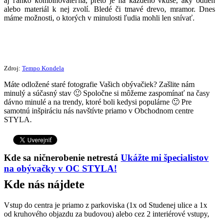
aj ľahko kombinovateľná, preto je na každého vkuse, aký odtieň
alebo materiál k nej zvolí. Bledé či tmavé drevo, mramor. Dnes
máme možnosti, o ktorých v minulosti ľudia mohli len snívať.
Zdroj:
Tempo Kondela
Máte odložené staré fotografie Vašich obývačiek? Zašlite nám
minulý a súčasný stav 🙂 Spoločne si môžeme zaspomínať na časy
dávno minulé a na trendy, ktoré boli kedysi populárne 🙂 Pre
samotnú inšpiráciu nás navštívte priamo v Obchodnom centre
STYLA.
Kde sa ničnerobenie netrestá
Ukážte mi špecialistov
na obývačky v OC STYLA!
Kde nás nájdete
Vstup do centra je priamo z parkoviska (1x od Studenej ulice a 1x
od kruhového objazdu za budovou) alebo cez 2 interiérové vstupy,