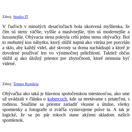
Zdroj:
Studio IT
V ľuďoch v minulých desaťročiach bola ukotvená myšlienka, že
čím sú steny väčšie, vyššie a masívnejšie, tým sú modernejšie a
luxusnejšie. Obývacia stena pokryla celú jednu stenu obývačky. Bol
to mohutný kus nábytku, ktorý slúžil najmä ako vitrína pre porcelán
a sklo, aby každý videl, aké skvosty sa doma nachádzajú a ktoré je
dovolené používať len vo výnimočnej príležitosti. Taktiež občas
slúžil aj ako úložný priestor pre zbytočnosti, ktoré nemusia byť
videné.
Zdroj:
Tempo Kondela
Obývačka ako taká je hlavnou spoločenskou miestnosťou, ako sme
už uvádzali v článku o
kobercoch
, kde sa stretávame s priateľmi, s
rodinou. Snažíme sa priestor zariadiť vkusne a útulne, všetky
spomienky a fotografie si zväčša vystavujeme práve tu. A tak je
logické, že sa po pár rokoch stane akýmsi skladom našich
spomienok.