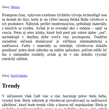
Zdroj:
Merito
Postupom času, vplyvom extrémne rýchleho vývoja technológií sme
sa dostali do fázy, kedy je na výber naozaj široká škála výrobcov a
ich produktov. Nábytok prešiel modernizáciou, pribúdajú materiály,
z ktorých sa vyrába. Avšak je to rovnaké ako s módou – opäť sa
vracia. Preto aj retro kúsky, ktoré boli pred pár rokmi úplne „out“,
nachádzajú v dnešnej dobe oveľa viac pochopenia. Tradične
zariadená súčasná domácnosť je väčšinou minimalistická a
nadčasová. Farby i materiály sa striedajú, výrobcovia dokážu
ponúknuť jeden druh nábytku na milión spôsobov, pričom môže ísť
iba o minimálne rozdiely, avšak aj tie v nás dokážu vyvolať
estetický zážitok.
Zdroj:
Kočiš štúdio
Trendy
V súčasnosti však ľudí viac a viac fascinuje práve biela farba,
vysoký lesk. Biely nábytok je všeobecne považovaný za nadčasovú
záležitosť, ktorý bude trendy vždy a ktorou nič nepokazíme. Biela je