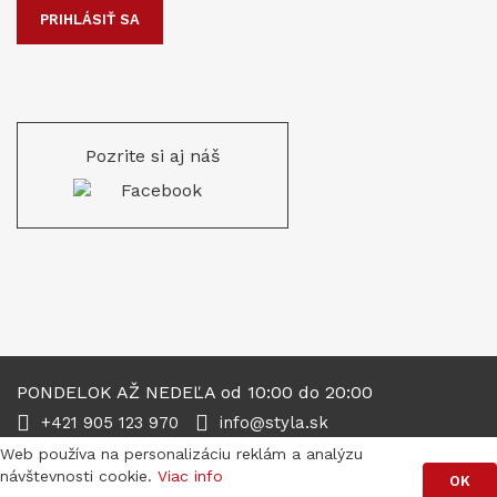
PRIHLÁSIŤ SA
Pozrite si aj náš
PONDELOK AŽ NEDEĽA od 10:00 do 20:00
+421 905 123 970
info@styla.sk
Web používa na personalizáciu reklám a analýzu
Copyright © 2017 Všetky práva vyhradené | by
visi
bility
návštevnosti cookie.
Viac info
OK