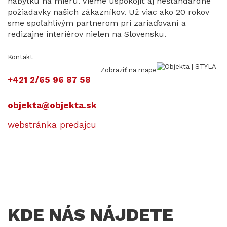
nábytku na mieru. Vieme uspokojiť aj neštandardné
požiadavky našich zákazníkov. Už viac ako 20 rokov
sme spoľahlivým partnerom pri zariaďovaní a
redizajne interiérov nielen na Slovensku.
Kontakt
Zobraziť na mape
+421 2/65 96 87 58
objekta@objekta.sk
webstránka predajcu
KDE NÁS NÁJDETE