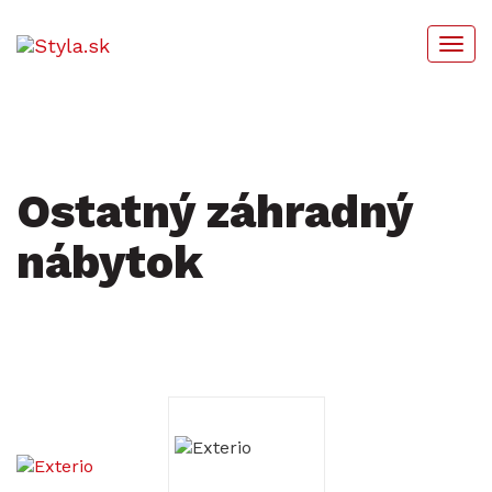
Togg
navi
Ostatný záhradný
nábytok