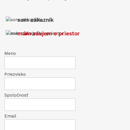
som zákazník
mám záujem o priestor
Meno
Priezvisko
Spoločnosť
Email