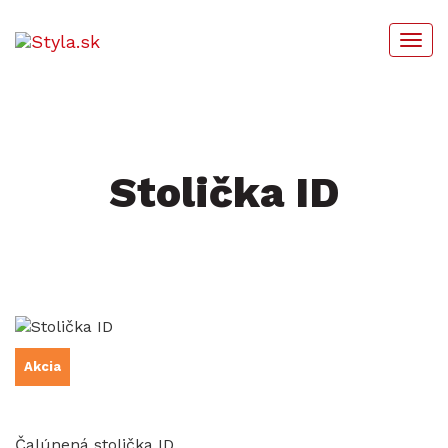
Togg
navi
Stolička ID
Akcia
Čalúnená stolička ID.