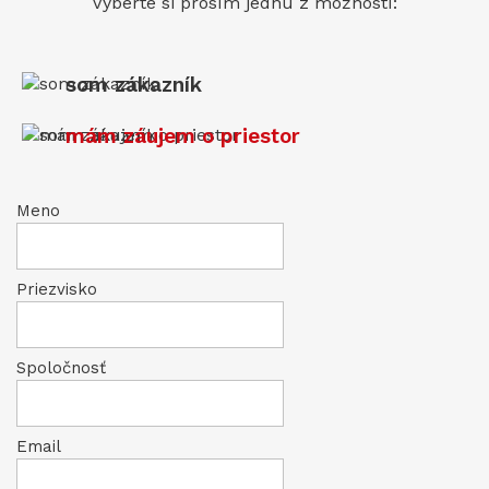
Vyberte si prosím jednu z možností:
som zákazník
mám záujem o priestor
Meno
Priezvisko
Spoločnosť
Email